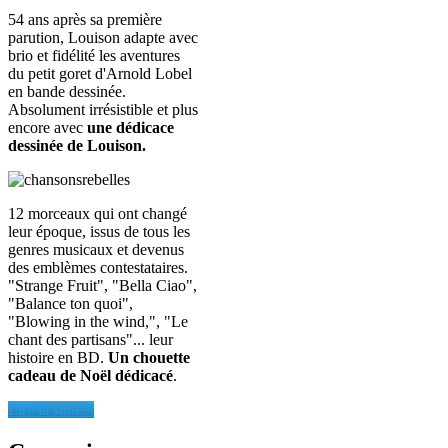
54 ans après sa première
parution, Louison adapte avec
brio et fidélité les aventures
du petit goret d'Arnold Lobel
en bande dessinée.
Absolument irrésistible et plus
encore avec
une dédicace
dessinée de Louison.
12 morceaux qui ont changé
leur époque, issus de tous les
genres musicaux et devenus
des emblèmes contestataires.
"Strange Fruit", "Bella Ciao",
"Balance ton quoi",
"Blowing in the wind,", "Le
chant des partisans"... leur
histoire en BD.
Un chouette
cadeau de Noël dédicacé
.
Lire la suite...